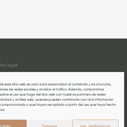
iso legal
lítica de privacidad
de este sitio web se usan para personalizar el contenido y los anuncios,
lítica de cookies
iones de redes sociales y analizar el tráfico. Además, compartimos
sobre el uso que haga del sitio web con nuestros partners de redes
anal de denuncias
blicidad y análisis web, quienes pueden combinarla con otra información
a proporcionado o que hayan recopilado a partir del uso que haya hecho
ios.
cepto
Denegar
ver_preferences