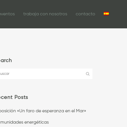
eventos
trabaja con nosotros
contacto
earch
cent Posts
posición «Un faro de esperanza en el Mar»
munidades energéticas