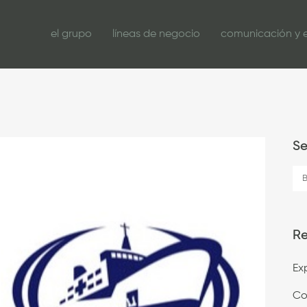
el grupo
líneas de negocio
comunicación y 
S
Re
Ex
Co