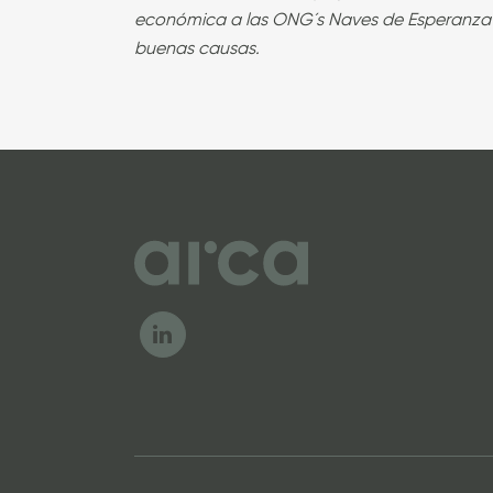
económica a las ONG´s Naves de Esperanza y 
buenas
16/12