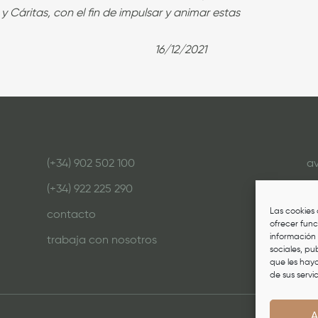
Cáritas, con el fin de impulsar y animar estas
 causas.
/2021
(+34) 902 502 100
av
(+34) 922 225 290
po
Las cookies 
contacto
po
ofrecer func
información 
trabaja con nosotros
c
sociales, pu
que les hay
de sus servic
A